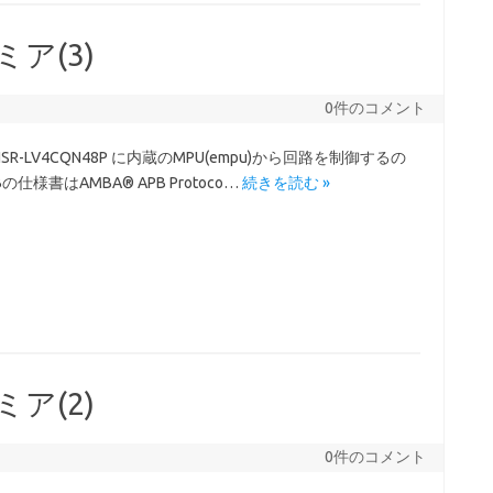
トミア(3)
0件のコメント
1NSR-LV4CQN48P に内蔵のMPU(empu)から回路を制御するの
様書はAMBA® APB Protoco…
続きを読む »
トミア(2)
0件のコメント