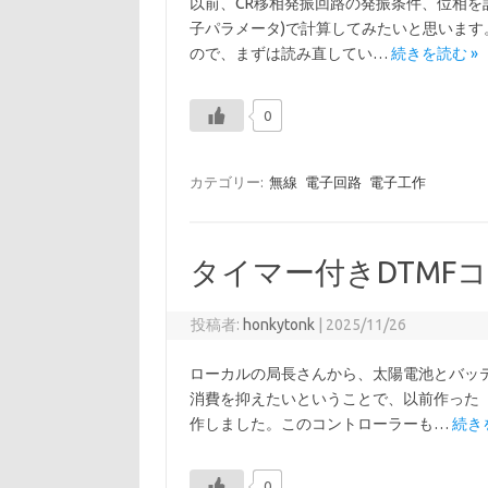
以前、CR移相発振回路の発振条件、位相を
子パラメータ)で計算してみたいと思います
ので、まずは読み直してい…
続きを読む »
0
カテゴリー:
無線
電子回路
電子工作
タイマー付きDTMF
投稿者:
honkytonk
|
2025/11/26
ローカルの局長さんから、太陽電池とバッ
消費を抑えたいということで、以前作った「
作しました。このコントローラーも…
続き
0