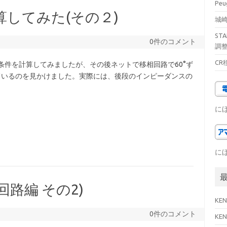
Pe
算してみた(その２)
城崎
ST
0件のコメント
調
CR
条件を計算してみましたが、その後ネットで移相回路で60°ず
れているのを見かけました。実際には、後段のインピーダンスの
に
に
路編 その2)
KE
0件のコメント
KE