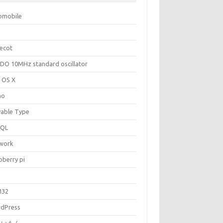
omobile
ecot
DO 10MHz standard oscillator
 OS X
no
able Type
SQL
work
pberry pi
N
M32
dPress