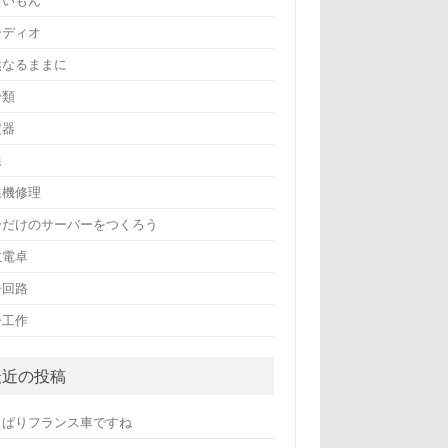
まいもん
ーディオ
然なるままに
分類
定器
線
線機修理
分だけのサーバーをつくろう
数電卓
子回路
子工作
最近の投稿
っぱりフランス車ですね