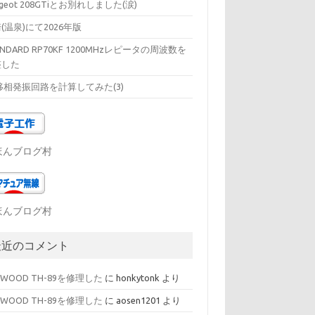
ugeot 208GTiとお別れしました(涙)
(温泉)にて2026年版
ANDARD RP70KF 1200MHzレピータの周波数を
整した
移相発振回路を計算してみた(3)
ほんブログ村
ほんブログ村
最近のコメント
NWOOD TH-89を修理した
に
honkytonk
より
NWOOD TH-89を修理した
に
aosen1201
より