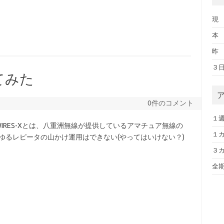
現 
本 日
昨 日
３日前
ってみた
0件のコメント
１週間
WIRES-Xとは、八重洲無線が提供しているアマチュア無線の
１カ月
いわゆるレピータの山かけ運用はできない(やってはいけない？)
３カ月
全期間