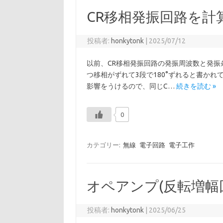
CR移相発振回路を計
投稿者:
honkytonk
|
2025/07/12
以前、CR移相発振回路の発振周波数と発振
つ移相がずれて3段で180°ずれると書か
影響をうけるので、同じC…
続きを読む »
0
カテゴリー:
無線
電子回路
電子工作
オペアンプ(反転増幅回
投稿者:
honkytonk
|
2025/06/25