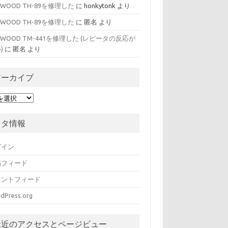
NWOOD TH-89を修理した
に
honkytonk
より
NWOOD TH-89を修理した
に
匿名
より
NWOOD TM-441を修理した (レピータの反応が
)
に
匿名
より
アーカイブ
メタ情報
グイン
稿フィード
メントフィード
dPress.org
最近のアクセスとページビュー