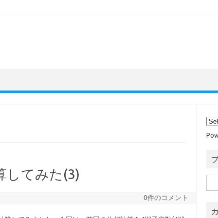
Pow
してみた(3)
検
索:
0件のコメント