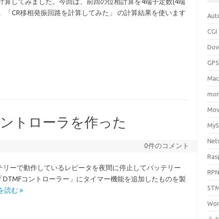
計算してみました。今回は、前回の位相計算を4端子定数(4端
。「CR移相発振回路を計算してみた」 の計算結果を使います
Aut
CGI
Dov
GPS
Mac
mo
Mov
コントローラを作った
My
Net
0件のコメント
Ras
テリーで動作しているレピータを夜間に停止してバッテリー
RP
DTMFコントローラー」にタイマー機能を追加したものを製
ST
を読む »
Wor