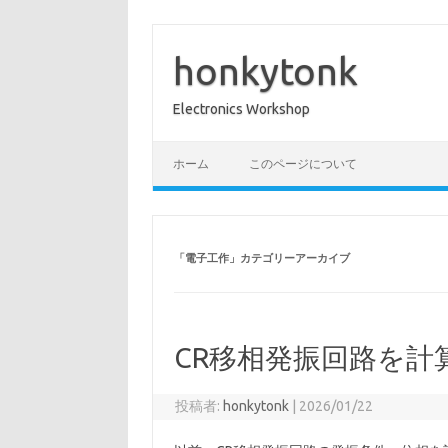
コ
ン
テ
honkytonk
ン
ツ
へ
Electronics Workshop
ス
キ
ッ
プ
ホーム
このページについて
「
電子工作
」カテゴリーアーカイブ
CR移相発振回路を計算
投稿者:
honkytonk
|
2026/01/22