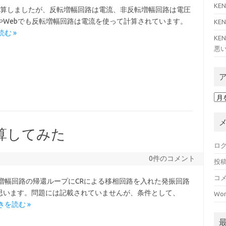
KE
計算しましたが、反転増幅回路は電流、非反転増幅回路は電圧
やWebでも反転増幅回路は電流を使って計算されています。
KE
む »
KE
悪い
ア
ー
カ
イ
算してみた
ブ
ロ
0件のコメント
投
コ
増幅回路の帰還ループにCRによる移相回路を入れた発振回路
思います。問題には記載されていませんが、条件として、
Wor
きを読む »