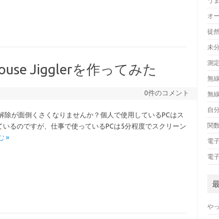
う
オ
徒
未
測
ouse Jigglerを作ってみた
無
0件のコメント
無
自
解除が面倒くさくなりませんか？個人で使用しているPCはス
関
いるのですが、仕事で使っているPCは5分程度でスクリーン
 »
電
電
や