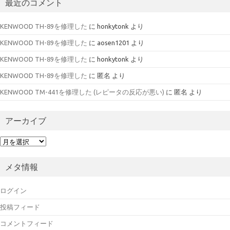
最近のコメント
KENWOOD TH-89を修理した
に
honkytonk
より
KENWOOD TH-89を修理した
に
aosen1201
より
KENWOOD TH-89を修理した
に
honkytonk
より
KENWOOD TH-89を修理した
に
匿名
より
KENWOOD TM-441を修理した (レピータの反応が悪い)
に
匿名
より
アーカイブ
ア
ー
カ
メタ情報
イ
ブ
ログイン
投稿フィード
コメントフィード