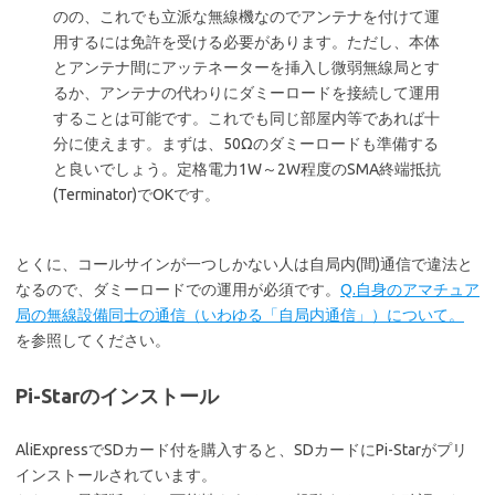
のの、これでも立派な無線機なのでアンテナを付けて運
用するには免許を受ける必要があります。ただし、本体
とアンテナ間にアッテネーターを挿入し微弱無線局とす
るか、アンテナの代わりにダミーロードを接続して運用
することは可能です。これでも同じ部屋内等であれば十
分に使えます。まずは、50Ωのダミーロードも準備する
と良いでしょう。定格電力1W～2W程度のSMA終端抵抗
(Terminator)でOKです。
とくに、コールサインが一つしかない人は自局内(間)通信で違法と
なるので、ダミーロードでの運用が必須です。
Q.自身のアマチュア
局の無線設備同士の通信（いわゆる「自局内通信」）について。
を参照してください。
Pi-Starのインストール
AliExpressでSDカード付を購入すると、SDカードにPi-Starがプリ
インストールされています。