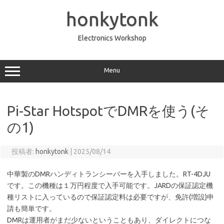
コ
ン
honkytonk
テ
ン
ツ
へ
Electronics Workshop
ス
キ
ッ
プ
Menu
Pi-Star HotspotでDMRを使う(そ
の1)
投稿者:
honkytonk
|
2025/08/14
中華製のDMRハンディトランシーバーを入手しました。RT-4DJU
です。この機種は１万円程度で入手可能です。JARDの保証認定機
種リストに入っているので保証認定料は必要ですが、免許(増設)申
請も簡単です。
DMRは運用者がまだ少ないということもあり、ダイレクトにつな