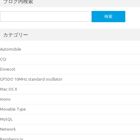
ブログ内検索
検
索:
カテゴリー
Automobile
CGI
Dovecot
GPSDO 10MHz standard oscillator
Mac OS X
mono
Movable Type
MySQL
Network
Raspberry pi