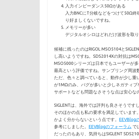
入力インピーダンス50Ωがある
入力BNCにT分岐などをつけて50
り好ましくないですね。
メモリーが多い
デジタルオシロはどれだけ波形を取り
候補に残ったのはRIGOL MSO5104とSIGLEN
し高いようですね。SDS2014Xの対抗はMS
MSO5000シリーズは日本でもユーザー
最高という評価ですね。サンプリング周波数も8
ただ、色々と調べていると、動作が少し重
が1MΩのみ、バグが多いと少しネガティブ
サポートなども問題なさそうな点は安心な
SIGLENTは、海外では評判も良さそうで
そのほかの点も私の要求を満足しています
かよく分からないという点です。
EEVBlo
参考にしました。
EEVBlogのフォーラム
では
だったのもあり、気持ちはSIGLENT SDS2