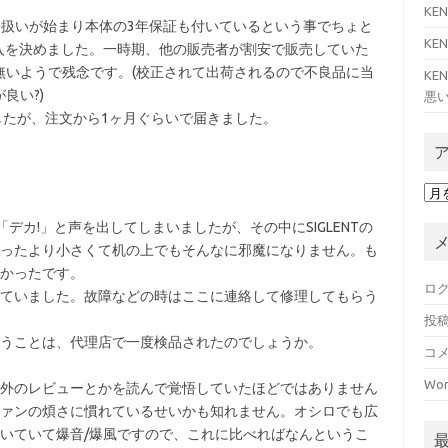
KE
取り扱いが始まり本体の3年保証も付いているという事でちょと
KE
Plusの購入を決めました。一時期、他の販売者が割安で販売していた
無いようで残念です。(校正されて出荷されるので不良品に当
KE
良い?)
悪い
ましたが、注文から1ヶ月ぐらいで届きました。
ア
ー
「デカ!」と声を出してしまいましたが、その中にSIGLENTの
カ
イ
ったより小さくて机の上でもそんなに邪魔になりません。も
ブ
かったです。
ロ
ていました。故障などの時はここに連絡して修理してもらう
投
うことは、代理店で一度検品されたのでしょうか。
コ
Wor
外のレビューとかを読んで覚悟していたほどではありません
ァンの煩さに慣れているせいかも知れません。オシロでも広
いていて爆音/爆風ですので、これに比べればなんというこ