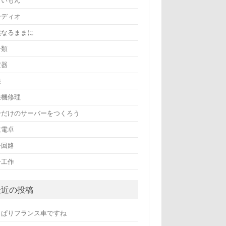
まいもん
ーディオ
然なるままに
分類
定器
線
線機修理
分だけのサーバーをつくろう
数電卓
子回路
子工作
最近の投稿
っぱりフランス車ですね