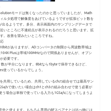
中
esolutionモードは無くなったのかと思っていましたが、Math
ィルタ処理で解像度をあげているようですが拡張ビット数を
)が出るようです。多分、表示画面内のサンプリングデータで
近いところに不連続点が表示されるのだろうと思います。拡
す。改善を望みたいところですね。
対応
度10bitがありますが、ADコンバータの制限から周波数帯域は
104X Plusは帯域100MHzなので関係ありませんが、オプシ
が必要です。
リ数が半分になります。8bitなら1byteで保存できるけど、
bytes使っているからでしょう。
ンバータを共用しているため、共用しているchの組合せでは最高サン
GSa/sで使いたい場合はch1とch3の組み合わせで使う必要が
使う場合は単独で使っている入力も1GSa/sになってしまうよ
が意外と使えます。もちろん専用のRFスペアナとは比べ物には