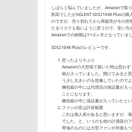
しばらく悩んでいましたが、Amazonで
割高でしたがSIGLENT SDS2104X 
のですが、売り切れてから再販売が今の所
たるリスクも低いように思うので、安い方が
Amazonでの納期は1〜2ヶ月となってい
SDS2104X Plusのレビューです。
思ったより小ぶり
Amazonの大型箱で届いた時は思わず
箱が入っていました。開けてみると思
う少し大きいのを想像していたのでよ
梱包箱の中には代理店の保証書が入っ
ことになります。
梱包箱の中に保証書が入っていたとい
ファンの音は許容範囲
これは個人差があると思いますが、海
でした。と、いうのも他の計測器のフ
帯域のものには大型ファンが何個もつ