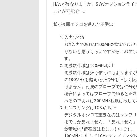
H/Wが異なりますが、S /Wオプション
ことが可能です。
私が今回オシロを選んだ基準は
入力は4ch
2ch入力であれば100MHz帯域でも
りないと思うくらいですから、2chで
す。
周波数帯域は100MHz以上
周波数帯域は扱う信号にもよりますが
の100MHzを超えた小信号を正し
けません。付属のプローブでは信号が
場合によってはプローブで触ると正常
べるのであれば200MHz程度は欲し
サンプリングは1GSa/s以上
デジタルオシロで重要なのはサンプリ
までしか見れません。「見れません」
数帯域の5倍程度は欲しいものです。
100MHzに対して1GHzサンプリン