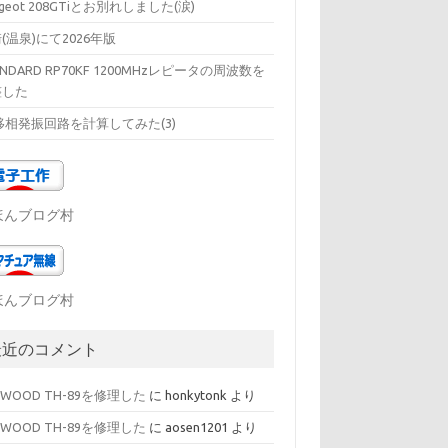
ugeot 208GTiとお別れしました(涙)
(温泉)にて2026年版
ANDARD RP70KF 1200MHzレピータの周波数を
整した
移相発振回路を計算してみた(3)
ほんブログ村
ほんブログ村
最近のコメント
NWOOD TH-89を修理した
に
honkytonk
より
NWOOD TH-89を修理した
に
aosen1201
より