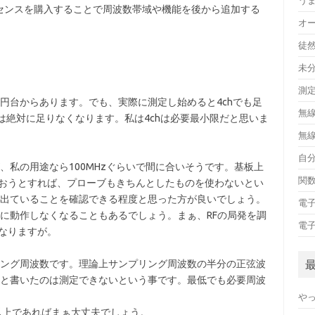
う
ライセンスを購入することで周波数帯域や機能を後から追加する
オ
徒
未
測
5万円台からあります。でも、実際に測定し始めると4chでも足
無
は絶対に足りなくなります。私は4chは必要最小限だと思いま
無
自
、私の用途なら100MHzぐらいで間に合いそうです。基板上
関
く扱おうとすれば、プローブもきちんとしたものを使わないとい
出ていることを確認できる程度と思った方が良いでしょう。
電
に動作しなくなることもあるでしょう。まぁ、RFの局発を調
電
くなりますが。
ング周波数です。理論上サンプリング周波数の半分の正弦波
と書いたのは測定できないという事です。最低でも必要周波
や
グ以上であればまぁ大丈夫でしょう。