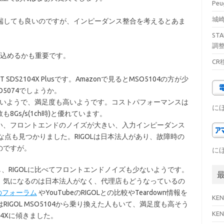
Pe
城崎
Ω終端しても良いのですが、インピーダンス整合を考えるとあま
ST
調
込めるかも重要です。
CR
T SDS2104X Plusです。Amazonで見るとMSO5104の方が少
O5074でしょうか。
が多いようで、満足度も高いようです。コストパフォーマンスは
に
Gs/s(1ch時)と優れています。
い、フロントエンドのノイズが大きい、入力インピーダンス
な点も見つかりました。RIGOLは日本法人があり、故障時の
のですが。
に
すし、RIGOLに比べてフロントエンドノイズも少ないようです。
。気になるのは日本法人がなく、代理店もどうなっているの
gのフォーラム
やYouTubeのRIGOLとの比較やTeardown情報を
KE
RIGOL MSO5104から乗り換えた人もいて、満足度も高そう
KE
104Xに傾きました。