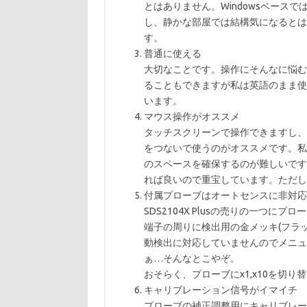
とはありません。Windowsベース
し、静かな部屋では結構気になるとは
す。
普通に使える
大切なことです。操作にそんなに悩む
ることもできますが私は英語のまま使
います。
マウス操作がオススメ
タッチスクリーンで操作できますし、
をつないで使うのがオススメです。私
のスペースを確保するのが難しいです
れば良いので重宝しています。ただし
付属プローブはオートセンスに非対応
SDS2104X Plusの売りの一つ
端子の周りに検出用の金メッキ(フラ
動検出に対応していませんのでメニュ
ぁ…そんなとこやぞ。
おそらく、プローブにx1,x10を切
キャリブレーション信号がイマイチ
プローブの補正調整用にキャリブレー