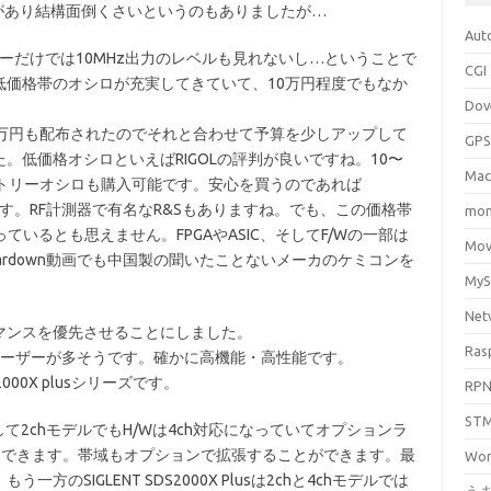
必要があり結構面倒くさいというのもありましたが…
Aut
スターだけでは10MHz出力のレベルも見れないし…ということで
CGI
低価格帯のオシロが充実してきていて、10万円程度でもなか
Dov
0万円も配布されたのでそれと合わせて予算を少しアップして
GPS
。低価格オシロといえばRIGOLの評判が良いですね。10〜
Mac
ントリーオシロも購入可能です。安心を買うのであれば
も出来できます。RF計測器で有名なR&Sもありますね。でも、この価格帯
mo
社で作っているとも思えません。FPGAやASIC、そしてF/Wの一部は
Mov
eardown動画でも中国製の聞いたことないメーカのケミコンを
My
Net
マンスを優先させることにしました。
Ras
ーズのユーザーが多そうです。確かに高機能・高性能です。
2000X plusシリーズです。
RP
ST
そして2chモデルでもH/Wは4ch対応になっていてオプションラ
ドできます。帯域もオプションで拡張することができます。最
Wor
SIGLENT SDS2000X Plusは2chと4chモデルでは