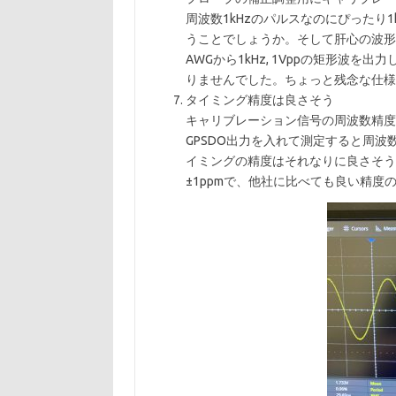
周波数1kHzのパルスなのにぴったり1
うことでしょうか。そして肝心の波形
AWGから1kHz, 1Vppの矩形波
りませんでした。ちょっと残念な仕様
タイミング精度は良さそう
キャリブレーション信号の周波数精度
GPSDO出力を入れて測定すると周波数
イミングの精度はそれなりに良さそう
±1ppmで、他社に比べても良い精