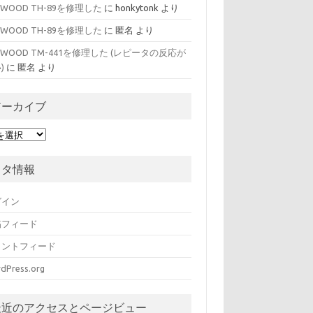
NWOOD TH-89を修理した
に
honkytonk
より
NWOOD TH-89を修理した
に
匿名
より
NWOOD TM-441を修理した (レピータの反応が
)
に
匿名
より
アーカイブ
メタ情報
グイン
稿フィード
メントフィード
dPress.org
最近のアクセスとページビュー