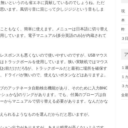
では無いというのも省エネに貢献しているのでしょうね。ただ
思います。風切り音に混じって少しジジジという音もしま
現 
本 日
こともなく、簡単に使えます。メニューは日本語に切り替え
昨 日
用しています。電子マニュアル(多分英語のみ)が内蔵されて
３日前
レスポンスも悪くないので使いやすいのですが、USBマウス
はトラックボールを使用しています。狭い実験机ではマウス
１週間
(お前だけだろ!)が、トラックボールだと最初に場所を確保す
、ドライバが無いので、使えないボタンなどはありますよ。
１カ月
３カ月
にプローブのアッテネータ自動検出機能があり、そのために入力BNC
ッシュかな)のリングがあります。でも、付属のプローブは自
全期間
ーからマニュアルで切り替える必要があります。なんだかな
り替えられるようなものを選んだからだと思いますが。
ション出力がありますが、あまり精度が高くないようです。