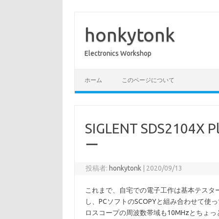
コ
ン
テ
honkytonk
ン
ツ
へ
Electronics Workshop
ス
キ
ッ
プ
ホーム
このページについて
SIGLENT SDS2104X
ー
投稿者:
honkytonk
|
2020/09/13
これまで、自宅での電子工作は基本テスター
し、PCソフトのSCOPYと組み合わせて使
ロスコープの周波数帯域も10MHzとちょ