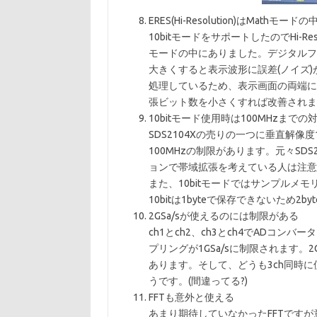
ERES(Hi-Resolution)はMathモードの
10bitモードをサポートしたのでHi-R
モードの中にありました。デジタルフ
大きくすると表示波形に誤差(ノイズ
処理しているため、表示画面の両端に
張ビット数を小さくすれば改善されま
10bitモード使用時は100MHzまでの
SDS2104Xの売りの一つに垂直解像
100MHzの制限があります。元々SDS2
ョンで帯域拡張を考えている人は注意
また、10bitモードではサンプルメモ
10bitは1byteで保存できないため2
2GSa/sが使えるのには制限がある
ch1とch2、ch3とch4でADコ
プリングが1GSa/sに制限されます。2
あります。そして、どうも3ch同時に
うです。(間違ってる?)
FFTも意外と使える
あまり期待していなかったFFTです