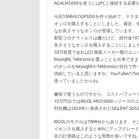
ADALM2000を使うにはPCと接続する
今回10MHzのGPSDOを作り始めて、テ
オシロを購入することにしました。最近、
なか良さそうなオシロが登場しています。
新型コロナウィルスは嫌だけど、給付金1
良さそうなオシロを購入することにしました
20万程度であれば計測器メーカー製のエ
Keysight, Tektronixを選ぶこと
のオシロをKeysightやTektronixが自
供給していると思いますが、YouTubeのT
使っていましたからね。
趣味で使うものですから、コストパフォー
10万円台ではRIGOL MSO5000シリ
対抗機は2020年に発表されたSIGLENT SDS
RIGOLのモデルは70MHzからあります、
イセンスを購入すると4chにアップグレー
近の計測器はこのような形態が多いですね。もう一方の