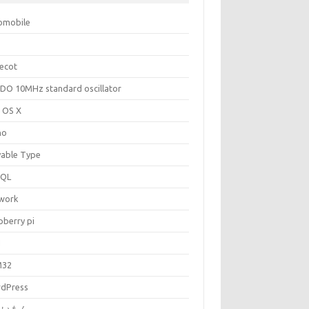
omobile
ecot
DO 10MHz standard oscillator
 OS X
no
able Type
SQL
work
pberry pi
N
M32
dPress