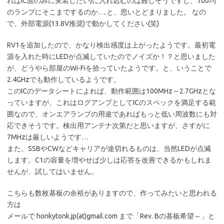
ればIC面のみに実装したい)に入れ込むのは難しそうですし、100均
のランプにそこまでするのか….と、思いとどまりました。 なの
で、外部電源(13.8V推奨)で動かしてください(笑)
RV1を追加したので、かなり検出感度は上がったようです。最初電
源を入れた時にLEDが点滅していたのでノイズか！？と思いました
が、どうやら部屋のWi-Fiを拾っていたようです。と、いうことで
2.4GHzでも動作しているようです。
このICのデータシートによれば、動作範囲は100MHz～2.7GHzとな
っていますが、これはログアンプとしてICのスペックを満足する範
囲なので、オンエアランプの用途であればもっと低い周波数にも対
応できそうです。検出用アンテナ次第だと思いますが、さすがに
7MHzは厳しいようです…
また、SSBやCWなどキャリアが途切れるものは、当然LEDが点滅
します。C1の容量を増やせば少しは応答を改善できるかもしれま
せんが、試してはいません。
こちらも数枚基板の余裕がありますので、作ってみたいと思われる
方は
メールで honkytonk.jp(at)gmail.com まで「Rev. Bの基板希望～」と