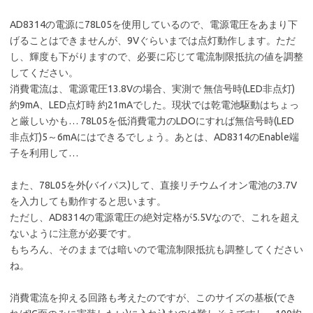
AD8314の電源に78L05を使用しているので、電源電圧をあまり下
げることはできませんが、9Vぐらいまでは点灯動作します。ただ
し、輝度も下がりますので、必要に応じて電流制限抵抗の値を調整
してください。
消費電流は、電源電圧13.8Vの場合、実測で 無信号時(LED非点灯)
約9mA、LED点灯時 約21mAでした。現状では乾電池駆動はちょっ
と厳しいかも… 78L05を低消費電力のLDOにすれば無信号時(LED
非点灯)5～6mAにはできるでしょう。あとは、AD8314のEnable端
子を利用して…
また、78L05を外(バイパス)して、直接リチウムイオン電池の3.7V
を入力しても動作すると思います。
ただし、AD8314の電源電圧の絶対定格が5.5Vなので、これを超え
ないように注意が必要です。
もちろん、そのままでは暗いので電流制限抵抗も調整してください
ね。
消費電流を抑える回路も考えたのですが、このサイズの基板(でき