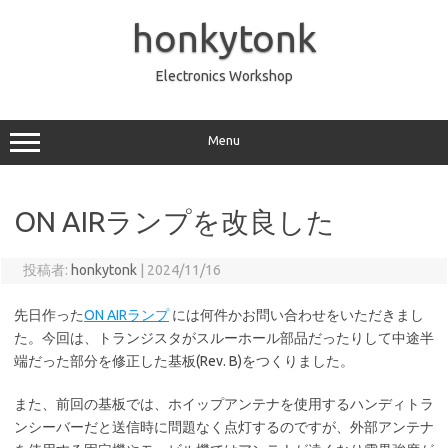
コ
ン
honkytonk
テ
ン
ツ
へ
Electronics Workshop
ス
キ
ッ
プ
Menu
ON AIRランプを改良した
投稿者:
honkytonk
|
2024/11/16
先日作った
ON AIRランプ
には何件かお問い合わせをいただきまし
た。今回は、トランジスタがスルーホール部品だったりして中途半
端だった部分を修正した基板(Rev. B)をつくりました。
また、前回の基板では、ホイップアンテナを使用するハンディトラ
ンシーバーだと送信時に問題なく点灯するのですが、外部アンテナ