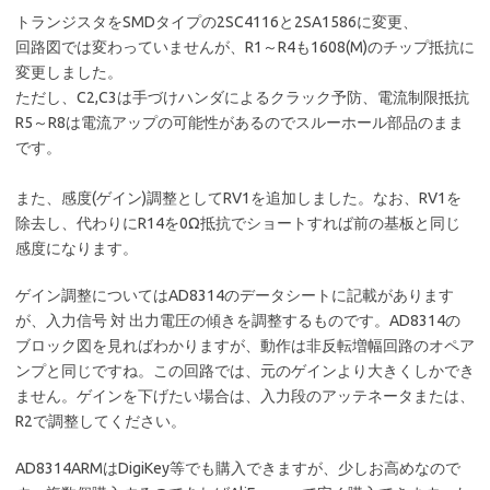
トランジスタをSMDタイプの2SC4116と2SA1586に変更、
回路図では変わっていませんが、R1～R4も1608(M)のチップ抵抗に
変更しました。
ただし、C2,C3は手づけハンダによるクラック予防、電流制限抵抗
R5～R8は電流アップの可能性があるのでスルーホール部品のまま
です。
また、感度(ゲイン)調整としてRV1を追加しました。なお、RV1を
除去し、代わりにR14を0Ω抵抗でショートすれば前の基板と同じ
感度になります。
ゲイン調整についてはAD8314のデータシートに記載があります
が、入力信号 対 出力電圧の傾きを調整するものです。AD8314の
ブロック図を見ればわかりますが、動作は非反転増幅回路のオペア
ンプと同じですね。この回路では、元のゲインより大きくしかでき
ません。ゲインを下げたい場合は、入力段のアッテネータまたは、
R2で調整してください。
AD8314ARMはDigiKey等でも購入できますが、少しお高めなので