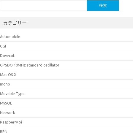
検
索:
カテゴリー
Automobile
CGI
Dovecot
GPSDO 10MHz standard oscillator
Mac OS X
mono
Movable Type
MySQL
Network
Raspberry pi
RPN