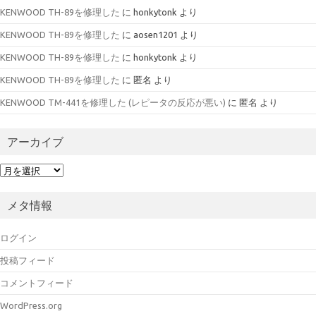
KENWOOD TH-89を修理した
に
honkytonk
より
KENWOOD TH-89を修理した
に
aosen1201
より
KENWOOD TH-89を修理した
に
honkytonk
より
KENWOOD TH-89を修理した
に
匿名
より
KENWOOD TM-441を修理した (レピータの反応が悪い)
に
匿名
より
アーカイブ
ア
ー
カ
メタ情報
イ
ブ
ログイン
投稿フィード
コメントフィード
WordPress.org