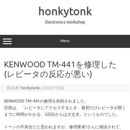
コ
ン
honkytonk
テ
ン
ツ
へ
Electronics Workshop
ス
キ
ッ
プ
Menu
KENWOOD TM-441を修理した
(レピータの反応が悪い)
投稿者:
honkytonk
|
2023/11/26
KENWOOD TM-441の修理を依頼されました。
症状は、「レピータにアクセスするとき、最初だけレピータが開く
までに時間がかかる。2回目からは大丈夫」というものでした。
トーンの不具合だと思われますが、修理業者?さんに相談されて、