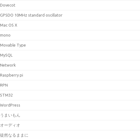
Dovecot
GPSDO 10MHz standard oscillator
Mac OS X
mono
Movable Type
MySQL
Network
Raspberry pi
RPN
STM32
WordPress
うまいもん
オーディオ
徒然なるままに