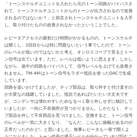
「トーンスケルチユニットを入れたら元のトーン回路がバイパスさ
れて、トーンスケルチユニットからのトーンが出力されるので改善
されるのではないか？」と助言されトーンスケルチユニットを入手
し、取り付けたものの改善されなかったということでした。
レピータアクセスの最初だけ時間がかかるものの、トーンスケルチ
は開くし、2回目からは特に問題ないという事でしたので、トーン
のレベルが低いのではないかと考え、オシロスコープで見るとトー
ン信号は出ています。ただ、レベルは低いように思えます。しかし
ながら、途中の回路をバイパスして、信号レベルを上げても改善さ
れません。TM-441はトーン信号をラダー抵抗を使ったDACで生成
しています。
回路を追いかけてましたが、チップ部品は、取り外すと付け直すの
が大変なの躊躇していました。抵抗であればだいたい大丈夫です
が、コンデンサは壊れやすいためなるべく取り外しせずに検討して
いましたが、一向に不良個所が見つかりません。しかたなく、チッ
プ部品を外して不良部品を見つけました。交換すると、トーン信号
のレベルが一気に大きくなり、「なんだ、こんなに振幅があるのが
正常だったのかと!」と思いました。無事レピータも一発で開くよ
うになりました。トーン信号の適正レベルが分かっていれば悩むこ