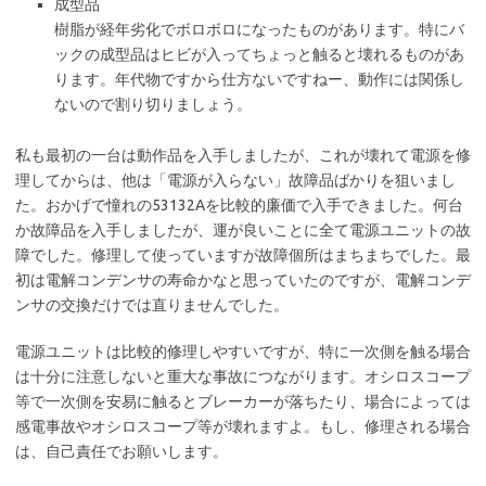
成型品
樹脂が経年劣化でボロボロになったものがあります。特にバ
ックの成型品はヒビが入ってちょっと触ると壊れるものがあ
ります。年代物ですから仕方ないですねー、動作には関係し
ないので割り切りましょう。
私も最初の一台は動作品を入手しましたが、これが壊れて電源を修
理してからは、他は「電源が入らない」故障品ばかりを狙いまし
た。おかげで憧れの53132Aを比較的廉価で入手できました。何台
か故障品を入手しましたが、運が良いことに全て電源ユニットの故
障でした。修理して使っていますが故障個所はまちまちでした。最
初は電解コンデンサの寿命かなと思っていたのですが、電解コンデ
ンサの交換だけでは直りませんでした。
電源ユニットは比較的修理しやすいですが、特に一次側を触る場合
は十分に注意しないと重大な事故につながります。オシロスコープ
等で一次側を安易に触るとブレーカーが落ちたり、場合によっては
感電事故やオシロスコープ等が壊れますよ。もし、修理される場合
は、自己責任でお願いします。