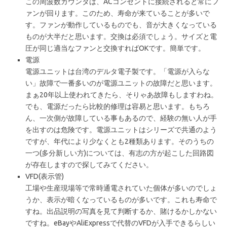
この周波数カウンタは、ACコンセントに接続されると常にフ
ァンが回ります。このため、寿命が来ていることが多いで
す。ファンが動作しているものでも、音が大きくなっている
ものが大半だと思います。交換は必須でしょう。サイズと電
圧が同じ適当なファンと交換すればOKです。簡単です。
電源
電源ユニットは台湾のデルタ電子製です。「電源が入らな
い」故障で一番多いのが電源ユニットの故障だと思います。
まぁ20年以上使われてきたら、そりゃあ故障もしますわね。
でも、電源だったら比較的修理は容易と思います。もちろ
ん、一次側が故障している事もあるので、経験の無い人が手
を出すのは危険です。電源ユニットはシリーズで共通のよう
ですが、年代により少なくとも2種類あります。そのうちの
一つ(多分新しい方)については、有志の方が起こした回路図
が存在しますので探してみてください。
VFD(表示管)
工場や生産現場等で常時通電されていた個体が多いのでしょ
うか、表示が暗くなっているものが多いです。これも寿命で
すね。出品説明の写真を見て判断するか、賭けるかしかない
ですね。eBayやAliExpressで代替のVFDが入手できるらしい