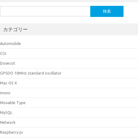
検
索:
カテゴリー
Automobile
CGI
Dovecot
GPSDO 10MHz standard oscillator
Mac OS X
mono
Movable Type
MySQL
Network
Raspberry pi