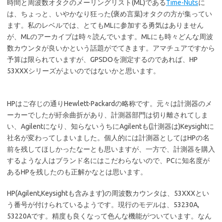
時間と周波数オタクのメーリングリスト(ML)である
Time-Nuts
に
は、ちょっと、いやかなり狂った(褒め言葉)オタクの方が集ってい
ます。私のレベルでは、とてもMLに参加する勇気はありません
が、MLのアーカイブは時々読んでいます。MLにも時々どんな周波
数カウンタが良いかという話題がでてきます。アマチュアですから
予算は限られていますが、GPSDOを測定するのであれば、HP
53XXXシリーズがよいのではないかと思います。
HPはご存じの通りHewlett-Packardの略称です。元々は計測器のメ
ーカーでしたが紆余曲折があり、計測器部門は切り離されてしま
い、Agilentになり、知らないうちにAgilentも(計測器は)Keysightに
社名が変わってしまいました。個人的には計測器としてはHPの名
前を残してほしかったなーとも思いますが、一方で、計測器を購入
するような人はブランド名にはこだわらないので、PCに知名度が
あるHPを残したのも正解かなとは思います。
HP(Agilent,Keysightも含みます)の周波数カウンタは、53XXXとい
う番号が付けられているようです。現行のモデルは、53230A,
53220Aです。精度も良くなって色んな機能がついています。なん