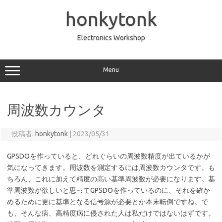
コ
ン
honkytonk
テ
ン
ツ
へ
Electronics Workshop
ス
キ
ッ
プ
Menu
周波数カウンタ
投稿者:
honkytonk
|
2023/05/31
GPSDOを作っていると、どれぐらいの周波数精度が出ているかが
気になってきます。周波数を測定するには周波数カウンタです。も
ちろん、これに加えて精度の高い基準周波数が必要になります。基
準周波数が欲しいと思ってGPSDOを作っているのに、それを確か
めるために更に基準となる信号源が必要とか本末転倒ですね。で
も、そんな病、高精度病に侵された人は私だけではないはずです。