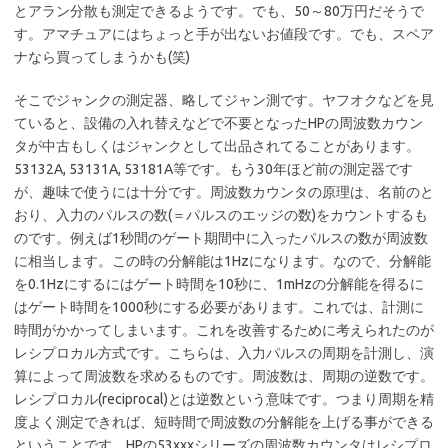
とアラン分散も測定できるようです。でも、50～80万円だそうで
す。アマチュアにはちょっと手が出ないお値段です。でも、スペア
ナなら買ってしまうかも(笑)
そこでジャンクの測定器、略してジャン測です。ヤフオクなどを見
ていると、設備の入れ替えなどで不要となったHPの周波数カウン
タが中古もしくはジャンクとして出品されてることがあります。
53132A, 53131A, 53181A等です。もう30年ほど前の測定器です
が、趣味で使うには十分です。周波数カウンタの原理は、名前のと
おり、入力のパルスの数(＝パルスのエッジの数)をカウントするも
のです。例えば1秒間のゲート期間中に入ったパルスの数が周波数
に相当します。この時の分解能は1Hzになります。なので、分解能
を0.1Hzにするにはゲート時間を10秒に、1mHzの分解能を得るに
はゲート時間を1000秒にする必要があります。これでは、計測に
時間がかかってしまいます。これを改善するために考えられたのが
レシプロカル方式です。こちらは、入力パルスの周期を計測し、演
算によって周波数を求めるものです。周波数は、周期の逆数です。
レシプロカル(reciprocal)とは逆数という意味です。つまり周期を精
度よく測定できれば、短時間で周波数の分解能を上げる事ができる
ということです。HPの53xxxシリーズの周波数カウンタはレシプロ