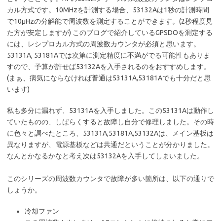
カル方式です。10MHzを計測する場合、53132Aは1秒の計測時間
で10μHzの分解能で周波数を測定することができます。(2秒程度見
た方が安定しますが) このブログで紹介しているGPSDOを測定する
には、レシプロカル方式の周波数カウンタが必須と思います。
53131A, 53181Aでは次第に測定精度に不満がでる可能性もありま
すので、予算が許せば53132Aを入手されるのをおすすめします。
(まぁ、病気にならなければ普通は53131A,53181Aでも十分だと思
います)
私も多分に漏れず、53131Aを入手しました。この53131Aは動作し
ていたものの、しばらくすると故障し自分で修理しました。その時
に色々と調べたところ、53131A,53181A,53132Aは、メイン基板は
異なりますが、電源基板などは共通だということが分かりました。
なんとかなるかなと考え次は53132Aを入手してしまいました。
このシリーズの周波数カウンタで故障が多い箇所は、以下の通りで
しょうか。
冷却ファン