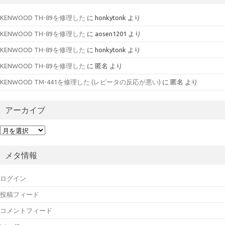
KENWOOD TH-89を修理した
に
honkytonk
より
KENWOOD TH-89を修理した
に
aosen1201
より
KENWOOD TH-89を修理した
に
honkytonk
より
KENWOOD TH-89を修理した
に
匿名
より
KENWOOD TM-441を修理した (レピータの反応が悪い)
に
匿名
より
アーカイブ
ア
ー
カ
メタ情報
イ
ブ
ログイン
投稿フィード
コメントフィード