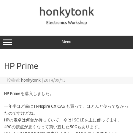
コ
ン
honkytonk
テ
ン
ツ
へ
Electronics Workshop
ス
キ
ッ
プ
Menu
HP Prime
投稿者:
honkytonk
|
2014/09/15
HP Primeを購入しました。
一年半ほど前にTI-Nspire CX CAS も買って、ほとんど使ってなかっ
たのですけどね。
HPの電卓は何台か持っていて、今は15C LEを主に使ってます。
49Gの接点が悪くなって買い直した50Gもあります。