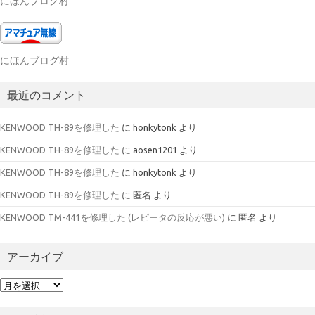
にほんブログ村
にほんブログ村
最近のコメント
KENWOOD TH-89を修理した
に
honkytonk
より
KENWOOD TH-89を修理した
に
aosen1201
より
KENWOOD TH-89を修理した
に
honkytonk
より
KENWOOD TH-89を修理した
に
匿名
より
KENWOOD TM-441を修理した (レピータの反応が悪い)
に
匿名
より
アーカイブ
ア
ー
カ