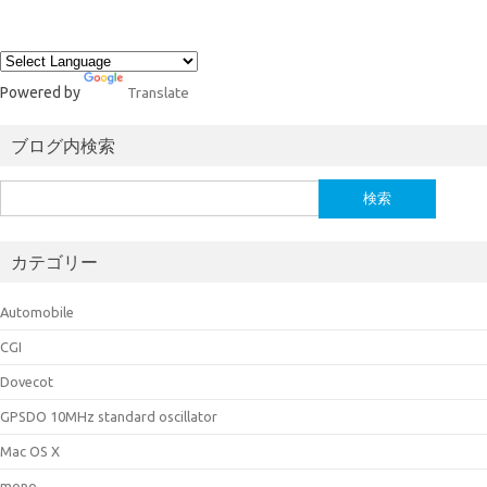
Powered by
Translate
ブログ内検索
検
索:
カテゴリー
Automobile
CGI
Dovecot
GPSDO 10MHz standard oscillator
Mac OS X
mono