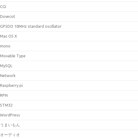
CGI
Dovecot
GPSDO 10MHz standard oscillator
Mac OS X
mono
Movable Type
MySQL
Network
Raspberry pi
RPN
STM32
WordPress
うまいもん
オーディオ