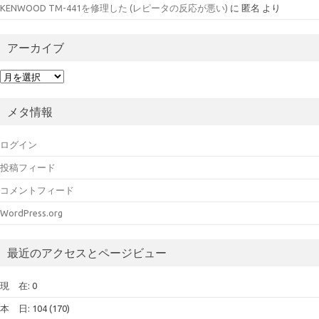
KENWOOD TM-441を修理した (レピータの反応が悪い)
に
匿名
より
アーカイブ
ア
ー
カ
メタ情報
イ
ブ
ログイン
投稿フィード
コメントフィード
WordPress.org
最近のアクセスとページビュー
現 在: 0
本 日: 104 (170)