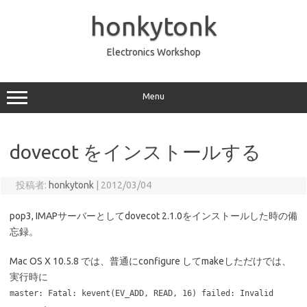
コ
ン
honkytonk
テ
ン
ツ
へ
Electronics Workshop
ス
キ
ッ
プ
Menu
dovecot をインストールする
投稿者:
honkytonk
|
2012/03/04
pop3, IMAPサーバーとしてdovecot 2.1.0をインストールした時の備
忘録。
Mac OS X 10.5.8 では、普通にconfigure してmakeしただけでは、
実行時に
master: Fatal: kevent(EV_ADD, READ, 16) failed: Invalid